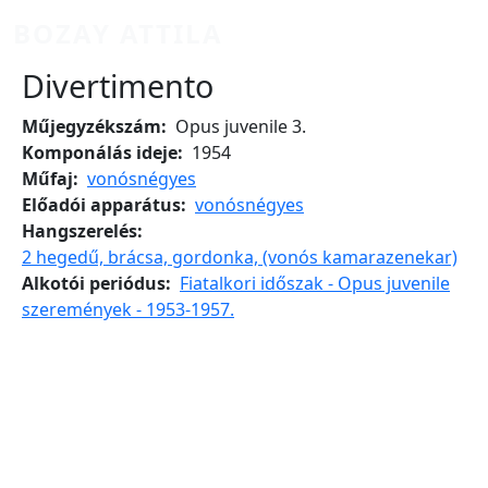
Ugrás a tartalomra
BOZAY ATTILA
Divertimento
Műjegyzékszám
Opus juvenile 3.
Komponálás ideje
1954
Műfaj
vonósnégyes
Előadói apparátus
vonósnégyes
Hangszerelés
2 hegedű, brácsa, gordonka, (vonós kamarazenekar)
Alkotói periódus
Fiatalkori időszak - Opus juvenile
szeremények - 1953-1957.