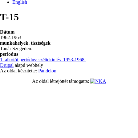
English
T-15
Dátum
1962-1963
munkahelyek, tisztségek
Tanár Szegeden.
periodus
1. alkotói periódus: széttekintés. 1953-1968.
Drupal
alapú webhely
Az oldal készítette:
Pandelon
Az oldal létrejöttét támogatta: