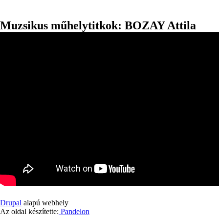
Muzsikus műhelytitkok: BOZAY Attila
Drupal
alapú webhely
Az oldal készítette:
Pandelon