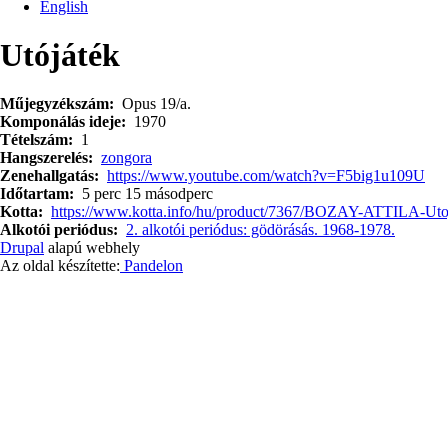
English
Utójáték
Műjegyzékszám
Opus 19/a.
Komponálás ideje
1970
Tételszám
1
Hangszerelés
zongora
Zenehallgatás
https://www.youtube.com/watch?v=F5big1u109U
Időtartam
5 perc 15 másodperc
Kotta
https://www.kotta.info/hu/product/7367/BOZAY-ATTILA-Uto
Alkotói periódus
2. alkotói periódus: gödörásás. 1968-1978.
Drupal
alapú webhely
Az oldal készítette:
Pandelon